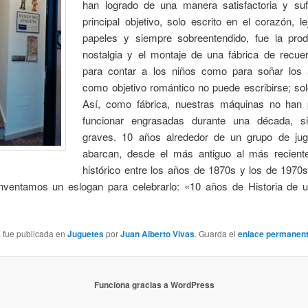
han logrado de una manera satisfactoria y sufi
principal objetivo, solo escrito en el corazón, l
papeles y siempre sobreentendido, fue la pro
nostalgia y el montaje de una fábrica de recuer
para contar a los niños como para soñar los 
como objetivo romántico no puede escribirse; sol
Así, como fábrica, nuestras máquinas no han
funcionar engrasadas durante una década, si
graves. 10 años alrededor de un grupo de ju
abarcan, desde el más antiguo al más recient
histórico entre los años de 1870s y los de 1970s
nventamos un eslogan para celebrarlo: «10 años de Historia de u
a fue publicada en
Juguetes
por
Juan Alberto Vivas
. Guarda el
enlace permanen
Funciona gracias a WordPress