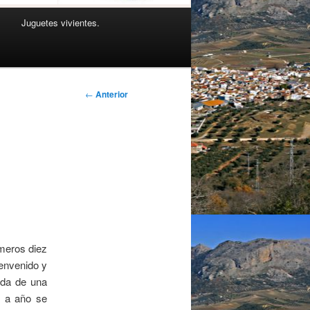
Juguetes vivientes.
Navegación
←
Anterior
de
entradas
N
imeros diez
envenido y
ada de una
o a año se