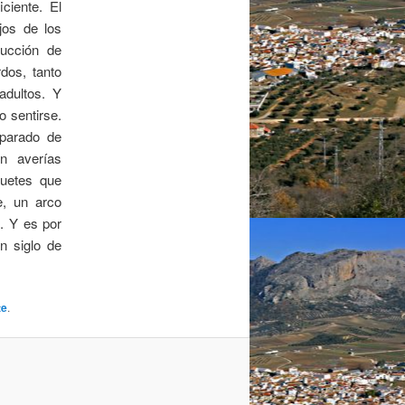
ciente. El
ejos de los
ducción de
dos, tanto
adultos. Y
o sentirse.
 parado de
n averías
guetes que
e, un arco
. Y es por
n siglo de
te
.