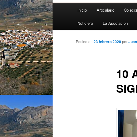
Menú
Inicio
Articulario
Colecc
principal
Noticiero
La Asociación
Posted on
23 febrero 2020
por
Juan
10 
SIG