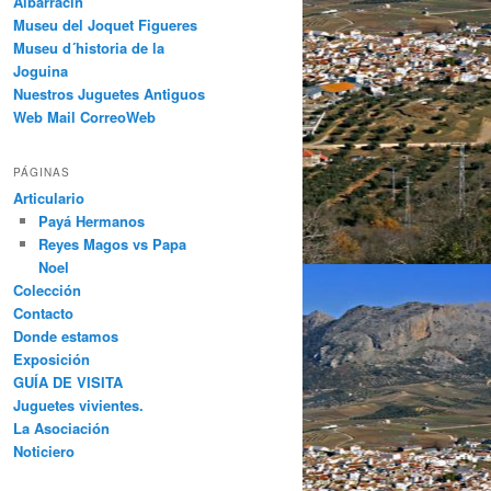
Albarracín
Museu del Joquet Figueres
Museu d´historia de la
Joguina
Nuestros Juguetes Antiguos
Web Mail CorreoWeb
PÁGINAS
Articulario
Payá Hermanos
Reyes Magos vs Papa
Noel
Colección
Contacto
Donde estamos
Exposición
GUÍA DE VISITA
Juguetes vivientes.
La Asociación
Noticiero