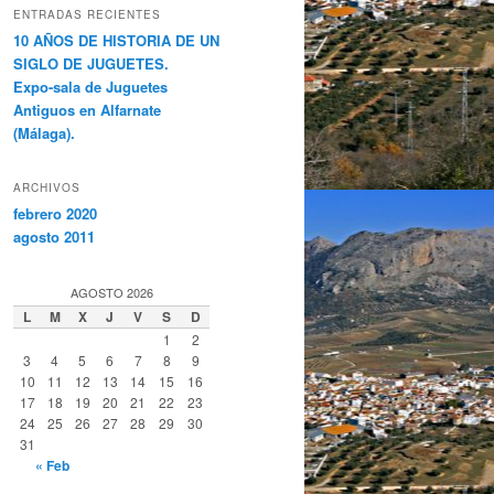
ENTRADAS RECIENTES
10 AÑOS DE HISTORIA DE UN
SIGLO DE JUGUETES.
Expo-sala de Juguetes
Antiguos en Alfarnate
(Málaga).
ARCHIVOS
febrero 2020
agosto 2011
AGOSTO 2026
L
M
X
J
V
S
D
1
2
3
4
5
6
7
8
9
10
11
12
13
14
15
16
17
18
19
20
21
22
23
24
25
26
27
28
29
30
31
« Feb